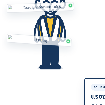
ก่อนเริ่ม
แรงง