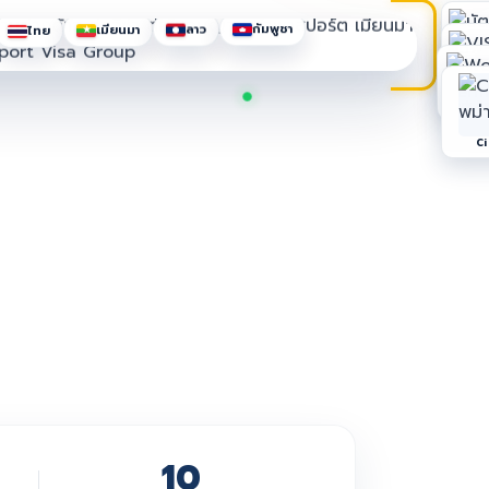
กัมพูชา
ลาว
เมียนมา
ไทย
บัตรช
VIS
Work Pe
Ci
10