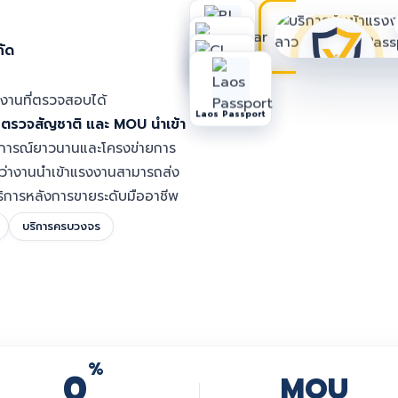
กัด
PJ Myanmar
Passport
CI (พม่า)
งานที่ตรวจสอบได้
Laos Passport
ารตรวจสัญชาติ และ MOU นำเข้า
บการณ์ยาวนานและโครงข่ายการ
ด้ว่างานนำเข้าแรงงานสามารถส่ง
การหลังการขายระดับมืออาชีพ
บริการครบวงจร
%
0
MOU