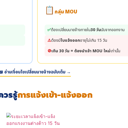
📋
กลุ่ม MOU
✅
ต้องเปลี่ยนนายจ้างภายใน
30 วัน
นับจากออกงาน
⚠️
ต้องมี
ใบแจ้งออก
อายุไม่เกิน 15 วัน
🚫
เกิน 30 วัน = ต้องนำเข้า MOU ใหม่
เท่านั้น
📖 อ่านเงื่อนไขเปลี่ยนนายจ้างฉบับเต็ม →
ควรรู้
การแจ้งเข้า-แจ้งออก