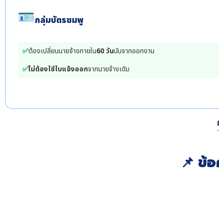
🪪
กลุ่มบัตรชมพู
✅
ต้องเปลี่ยนนายจ้างภายใน
60 วัน
นับจากออกงาน
✅
ไม่ต้องใช้ใบแจ้งออก
จากนายจ้างเดิม
📌 ข้อ