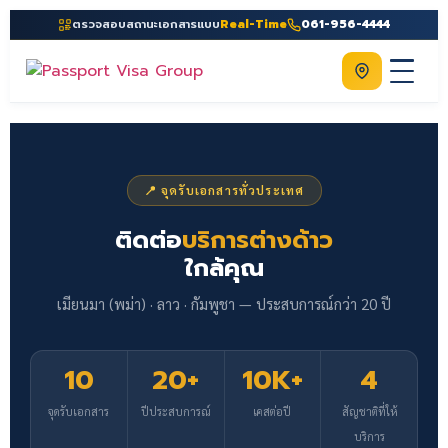
ตรวจสอบสถานะเอกสารแบบ
Real-Time
061-956-4444
ติดต่อเรา
Home
เกี่ยวกับเรา
📍 จุดรับเอกสารทั่วประเทศ
บริการ
ติดต่อ
บริการต่างด้าว
คู่มือ
ใกล้คุณ
ความรู้
เมียนมา (พม่า) · ลาว · กัมพูชา — ประสบการณ์กว่า 20 ปี
ประเทศ
10
20+
10K+
4
ติดต่อเรา
จุดรับเอกสาร
ปีประสบการณ์
เคสต่อปี
สัญชาติที่ให้
บริการ