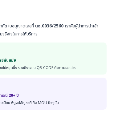
จำกัด ใบอนุญาตเลขที่
นจ.0036/2560
เราคือผู้นำการนำเข้า
จริงใจในการให้บริการ
ยีทันสมัย
บไม่หยุดนิ่ง รวมถึงระบบ QR-CODE ติดตามเอกสาร
รณ์ 20+ ปี
้นทะเบียน พิสูจน์สัญชาติ ถึง MOU ปัจจุบัน