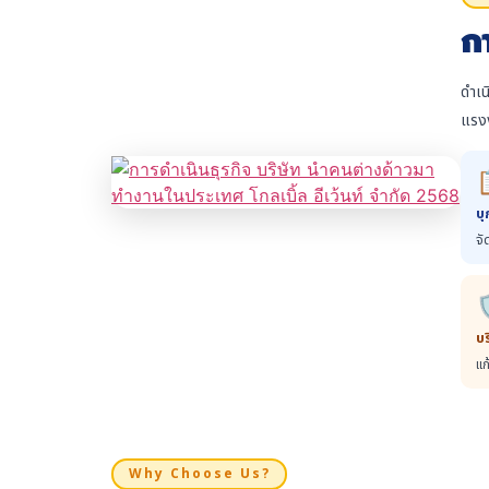
ก
ดำเน
แรงง
บุ
จั

บ
แก
Why Choose Us?