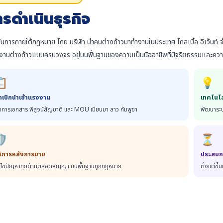
ารดำเนินธุรกิจ
ินการภายใต้กฎหมาย โดย บริษัท นำคนต่างด้าวมาทำงานในประเทศ โกลเบิ้ล อีเว้นท์ 
านต่างด้าวแบบครบวงจร อยู่บนพื้นฐานของความเป็นมืออาชีพที่มีจริยธรรมและความ
📋
💡
กเบิกนำเข้าแรงงาน
เทคโนโล
ดการเอกสาร พิสูจน์สัญชาติ และ MOU เมียนมา ลาว กัมพูชา
พัฒนาระบ
️
⏳
ริการหลังการขาย
ประสบกา
้ไขปัญหาทุกด้านตลอดสัญญา บนพื้นฐานถูกกฎหมาย
ตั้งแต่ขึ