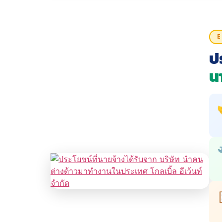
E
ปร
น