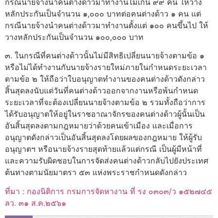
กรณีนายจ้างนำคนต่างด้าวมาทำงานไม่เกิน ๙๙ คน ให้วาง
หลักประกันเป็นจำนวน ๑,๐๐๐ บาทต่อคนต่างด้าว ๑ คน แต่
กรณีนายจ้างนำคนต่างด้าวมาทำงานตั้งแต่ ๑๐๐ คนขึ้นไป ให้
วางหลักประกันเป็นจำนวน ๑๐๐,๐๐๐ บาท
๓. ในกรณีที่คนต่างด้าวนั้นไม่มีสิทธิเปลี่ยนนายจ้างตามข้อ ๑
หรือไม่ได้ทำงานกับนายจ้างรายใหม่ภายในกำหนดระยะเวลา
ตามข้อ ๒ ให้ถือว่าใบอนุญาตทำงานของคนต่างด้าวดังกล่าว
สิ้นสุดลงนับแต่วันที่คนต่างด้าวออกจากงานหรือพ้นกำหนด
ระยะเวลาที่จะต้องเปลี่ยนนายจ้างตามข้อ ๒ รวมทั้งถือว่าการ
ได้รับอนุญาตให้อยู่ในราชอาณาจักรของคนต่างด้าวผู้นั้นเป็น
อันสิ้นสุดลงตามกฎหมายว่าด้วยคนเข้าเมือง และเมื่อการ
อนุญาตดังกล่าวเป็นอันสิ้นสุดลงโดยผลของกฎหมาย ให้ผู้รับ
อนุญาตฯ หรือนายจ้างรายสุดท้ายแล้วแต่กรณี เป็นผู้มีหน้าที่
และความรับผิดชอบในการจัดส่งคนต่างด้าวกลับไปยังประเทศ
ต้นทางตามนัยมาตรา ๕๓ แห่งพระราชกำหนดดังกล่าว
ที่มา : กองนิติการ กรมการจัดหางาน ที่ รง ๐๓๐๓/ว ๑๕๒๗๔๕
ลว. ๓๑ ส.ค.๒๕๖๑