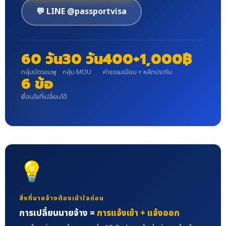
💬 LINE @passportvisa
60 วัน
30 วัน
400+1,000฿
กลุ่มบัตรชมพู
กลุ่ม MOU
ค่าธรรมเนียม + หลักประกัน
6 ข้อ
เงื่อนไขที่เปลี่ยนได้
💡
สิ่งที่นายจ้างต้องเข้าใจก่อน
การเปลี่ยนนายจ้าง =
การแจ้งเข้า + แจ้งออก