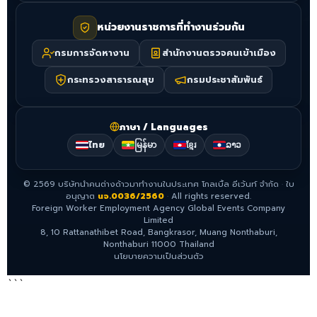
หน่วยงานราชการที่ทำงานร่วมกัน
กรมการจัดหางาน
สำนักงานตรวจคนเข้าเมือง
กระทรวงสาธารณสุข
กรมประชาสัมพันธ์
ภาษา / Languages
ไทย
မြန်မာ
ខ្មែរ
ລາວ
©
2569
บริษัทนำคนต่างด้าวมาทำงานในประเทศ โกลเบิ้ล อีเว้นท์ จำกัด
·
ใบ
อนุญาต
นจ.0036/2560
·
All rights reserved.
Foreign Worker Employment Agency Global Events Company
Limited
8, 10 Rattanathibet Road, Bangkrasor, Muang Nonthaburi,
Nonthaburi 11000 Thailand
นโยบายความเป็นส่วนตัว
```