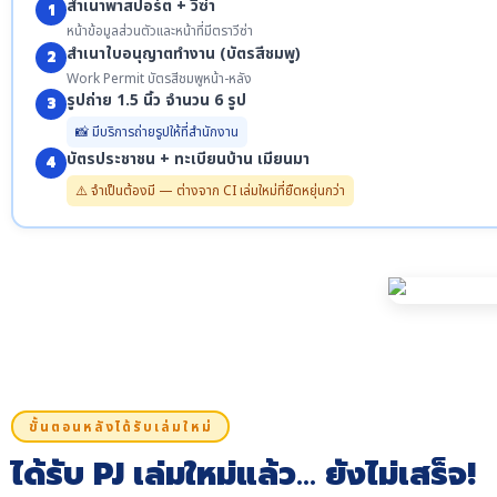
สำเนาพาสปอร์ต + วีซ่า
1
หน้าข้อมูลส่วนตัวและหน้าที่มีตราวีซ่า
สำเนาใบอนุญาตทำงาน (บัตรสีชมพู)
2
Work Permit บัตรสีชมพูหน้า-หลัง
รูปถ่าย 1.5 นิ้ว จำนวน 6 รูป
3
📸 มีบริการถ่ายรูปให้ที่สำนักงาน
บัตรประชาชน + ทะเบียนบ้าน เมียนมา
4
⚠️ จำเป็นต้องมี — ต่างจาก CI เล่มใหม่ที่ยืดหยุ่นกว่า
ขั้นตอนหลังได้รับเล่มใหม่
ได้รับ PJ เล่มใหม่แล้ว… ยังไม่เสร็จ!