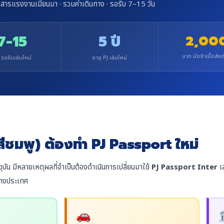
สารแรงงานเมียนมา · รวมค่าเดินทาง · รอรับ 7–15 วัน
7-15
5 ปี
2,00
บาท มัดจำเมื่อส่งเร
 รอรับเล่มใหม่
อายุ PJ เล่มใหม่
สีชมพู) ต้องทำ PJ Passport ใหม่
จจุบัน มีหลายเหตุผลที่จำเป็นต้องดำเนินการเปลี่ยนมาใช้
PJ Passport Inter
เล
ต่างประเทศ
🚗