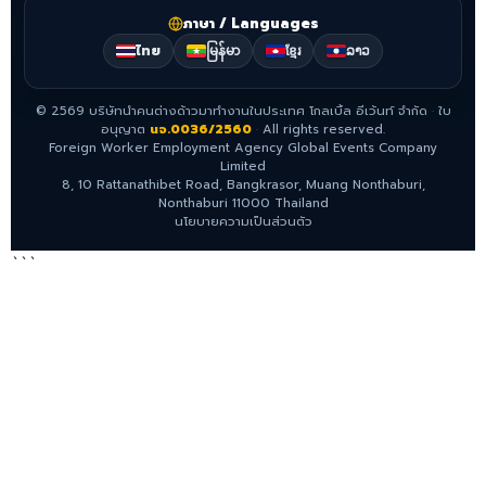
ภาษา / Languages
ไทย
မြန်မာ
ខ្មែរ
ລາວ
©
2569
บริษัทนำคนต่างด้าวมาทำงานในประเทศ โกลเบิ้ล อีเว้นท์ จำกัด
·
ใบ
อนุญาต
นจ.0036/2560
·
All rights reserved.
Foreign Worker Employment Agency Global Events Company
Limited
8, 10 Rattanathibet Road, Bangkrasor, Muang Nonthaburi,
Nonthaburi 11000 Thailand
นโยบายความเป็นส่วนตัว
```