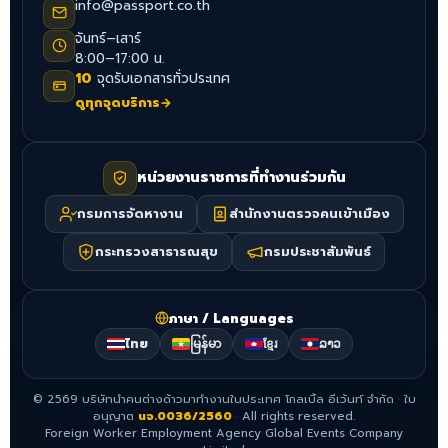
info@passport.co.th
จันทร์–เสาร์
8:00–17:00 น.
10
จุดรับเอกสารทั่วประเทศ
ดูทุกจุดบริการ
→
หน่วยงานราชการที่ทำงานร่วมกัน
กรมการจัดหางาน
สำนักงานตรวจคนเข้าเมือง
กระทรวงสาธารณสุข
กรมประชาสัมพันธ์
ภาษา / Languages
ไทย
မြန်မာ
ខ្មែរ
ລາວ
©
2569
บริษัทนำคนต่างด้าวมาทำงานในประเทศ โกลเบิ้ล อีเว้นท์ จำกัด
·
ใบ
อนุญาต
นจ.0036/2560
·
All rights reserved.
Foreign Worker Employment Agency Global Events Company