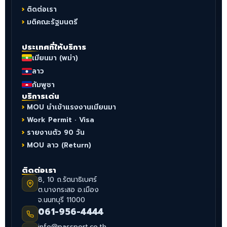
ติดต่อเรา
มติคณะรัฐมนตรี
ประเทศที่ให้บริการ
เมียนมา (พม่า)
ลาว
กัมพูชา
บริการเด่น
MOU นำเข้าแรงงานเมียนมา
Work Permit · Visa
รายงานตัว 90 วัน
MOU ลาว (Return)
ติดต่อเรา
8, 10 ถ.รัตนาธิเบศร์
ต.บางกระสอ อ.เมือง
จ.นนทบุรี 11000
061-956-4444
info@passport.co.th