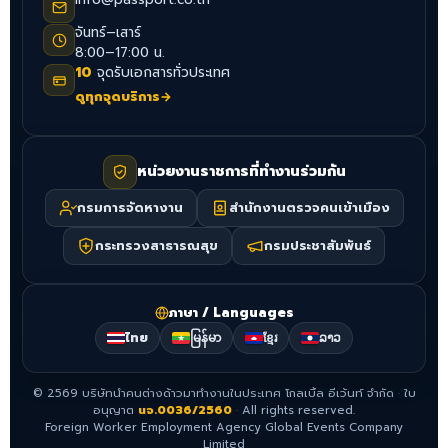
จันทร์–เสาร์
8:00–17:00 น.
10
จุดรับเอกสารทั่วประเทศ
ดูทุกจุดบริการ
→
หน่วยงานราชการที่ทำงานร่วมกัน
กรมการจัดหางาน
สำนักงานตรวจคนเข้าเมือง
กระทรวงสาธารณสุข
กรมประชาสัมพันธ์
ภาษา / Languages
ไทย
မြန်မာ
ខ្មែរ
ລາວ
©
2569
บริษัทนำคนต่างด้าวมาทำงานในประเทศ โกลเบิ้ล อีเว้นท์ จำกัด
·
ใบ
อนุญาต
นจ.0036/2560
·
All rights reserved.
Foreign Worker Employment Agency Global Events Company
Limited