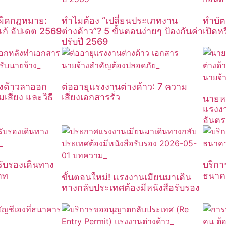
วผิดกฎหมาย:
ทำไมต้อง “เปลี่ยนประเภทงาน
ทำบัต
ก้ อัปเดต 2569
ต่างด้าว”? 5 ขั้นตอนง่ายๆ ป้องกันค่า
เปิดหร
ปรับปี 2569
างด้าวลาออก
ต่ออายุแรงงานต่างด้าว: 7 ความ
สี่ยง และวิธี
เสี่ยงเอกสารรั่ว
นายห
แรงงา
อันต
รับรองเดินทาง
บริกา
าท
ธนาค
ขั้นตอนใหม่! แรงงานเมียนมาเดิน
ทางกลับประเทศต้องมีหนังสือรับรอง