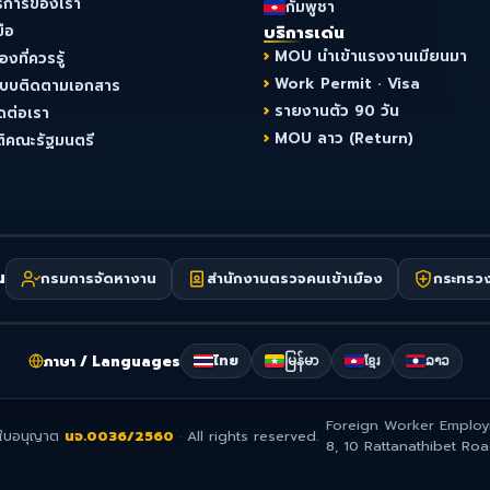
ริการของเรา
กัมพูชา
มือ
บริการเด่น
MOU นำเข้าแรงงานเมียนมา
ื่องที่ควรรู้
Work Permit · Visa
ะบบติดตามเอกสาร
รายงานตัว 90 วัน
ดต่อเรา
MOU ลาว (Return)
ติคณะรัฐมนตรี
น
กรมการจัดหางาน
สำนักงานตรวจคนเข้าเมือง
กระทรว
ภาษา / Languages
ไทย
မြန်မာ
ខ្មែរ
ລາວ
Foreign Worker Employ
ใบอนุญาต
นจ.0036/2560
·
All rights reserved.
8, 10 Rattanathibet Ro