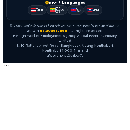
ภาษา / Languages
ไทย
မြန်မာ
ខ្មែរ
ລາວ
©
2569
บริษัทนำคนต่างด้าวมาทำงานในประเทศ โกลเบิ้ล อีเว้นท์ จำกัด
·
ใบ
อนุญาต
นจ.0036/2560
·
All rights reserved.
Foreign Worker Employment Agency Global Events Company
Limited
8, 10 Rattanathibet Road, Bangkrasor, Muang Nonthaburi,
Nonthaburi 11000 Thailand
นโยบายความเป็นส่วนตัว
```