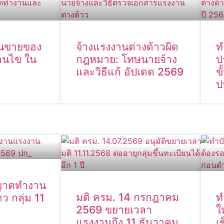
านขายของ
จ้างแรงงานต่างด้าวผิด
ท
่อนไข ใน
กฎหมาย: โทษนายจ้าง
ป
และวิธีแก้ อัปเดต 2569
ข
ป
ุญาตทำงาน
มติ ครม. 14 กรกฎาคม
ท
ว กลุ่ม 11
2569 ขยายเวลา
ใ
แรงงานถึง 11 ธันวาคม
เ