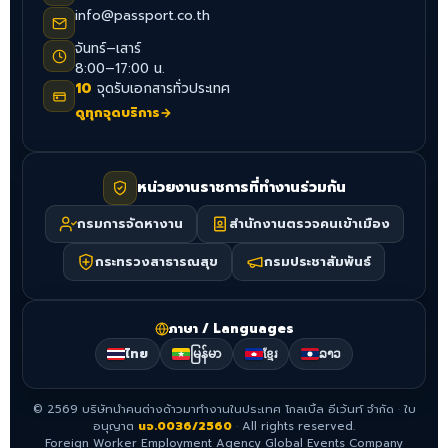
info@passport.co.th
จันทร์–เสาร์
8:00–17:00 น.
10
จุดรับเอกสารทั่วประเทศ
ดูทุกจุดบริการ
→
หน่วยงานราชการที่ทำงานร่วมกัน
กรมการจัดหางาน
สำนักงานตรวจคนเข้าเมือง
กระทรวงสาธารณสุข
กรมประชาสัมพันธ์
ภาษา / Languages
ไทย
မြန်မာ
ខ្មែរ
ລາວ
©
2569
บริษัทนำคนต่างด้าวมาทำงานในประเทศ โกลเบิ้ล อีเว้นท์ จำกัด
·
ใบ
อนุญาต
นจ.0036/2560
·
All rights reserved.
Foreign Worker Employment Agency Global Events Company