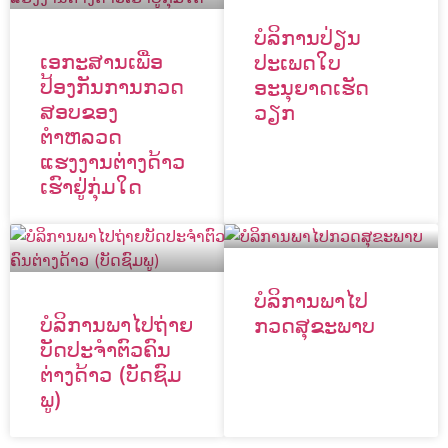
ບໍລິການປ່ຽນ
ເອກະສານເພື່ອ
ປະເພດໃບ
ປ້ອງກັນການກວດ
ອະນຸຍາດເຮັດ
ສອບຂອງ
ວຽກ
ຕຳຫລວດ
ແຮງງານຕ່າງດ້າວ
ເຮົາຢູ່ກຸ່ມໃດ
ບໍລິການພາໄປ
ບໍລິການພາໄປຖ່າຍ
ກວດສຸຂະພາບ
ບັດປະຈຳຕົວຄົນ
ຕ່າງດ້າວ (ບັດຊົມ
ພູ)