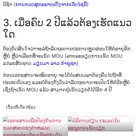
ວີຊ້າ
(ການກວດສຸຂະພາບເບິ່ງຈາກເວັບໄຊນີ້)
3. ເມື່ອຄົບ 2 ປີແລ້ວຕ້ອງເຮັດແນວ
ໃດ
ຕ້ອງຕັດສິນໃຈວ່າຈະລໍຖ້າລັດຖະບານປະກາດຫຼຸດຜ່ອນໃຫ້ຕໍ່ອາຍຸອີກ
ຫຼືບໍ່ ຫຼືວ່າເລືອກທີ່ຈະເຮັດ MOU (ລາຍລະອຽດການເຮັດ MOU
ແຕ່ລະສັນຊາດ
ມຽນມາ
ລາວ
ກຳພູຊາ
)
ກ່ອນເອກະສານຈະໝົດອາຍຸ ຈະໄດ້ບໍ່ເສຍເວລາຕ້ອງຄືນໄປຖ້າທີ່
ປະເທດຕົວເອງ ແລະບໍ່ຕ້ອງກັງວົນວ່າລັດຖະບານຈະເປິດໃຫ້ຕໍ່ອີກຫຼືບໍ່
ເຊິ່ງຖ້າເຮັດ MOU ແລ້ວ ສາມາດຢູ່ເຮັດວຽກຕໍ່ໄດ້ອີກ 4 ປີ
เรื่องที่เกี่ยวข้อง