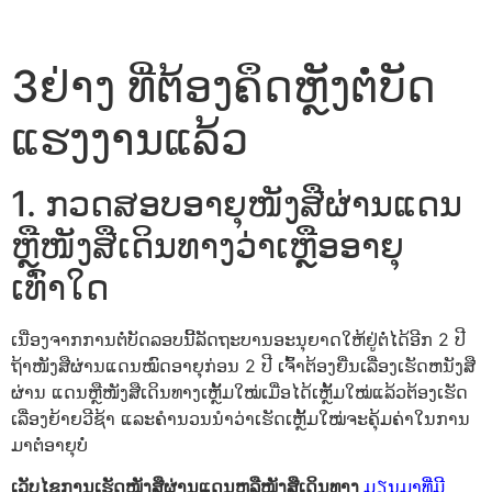
3ຢ່າງ ທີ່ຕ້ອງຄຶດຫຼັງຕໍ່ບັດ
ແຮງງານແລ້ວ
1. ກວດສອບອາຍຸໜັງສືຜ່ານແດນ
ຫຼືໜັງສືເດິນທາງວ່າເຫຼືອອາຍຸ
ເທົ່າໃດ
ເນື່ອງຈາກການຕໍ່ບັດລອບນີ້ລັດຖະບານອະນຸຍາດໃຫ້ຢູ່ຕໍ່ໄດ້ອີກ 2 ປີ
ຖ້າໜັງສືຜ່ານແດນໝົດອາຍຸກ່ອນ 2 ປີ ເຈົ້າຕ້ອງຍື່ນເລື່ອງເຮັດຫນັງສື
ຜ່ານ ແດນຫຼືໜັງສືເດິນທາງເຫຼັ້ມໃໝ່ເມື່ອໄດ້ເຫຼັ້ມໃໝ່ແລ້ວຕ້ອງເຮັດ
ເລື່ອງຍ້າຍວີຊ້າ ແລະຄຳນວນນຳວ່າເຮັດເຫຼັ້ມໃໝ່ຈະຄຸ້ມຄ່າໃນການ
ມາຕໍ່ອາຍຸບໍ່
ເວັບໄຊການເຮັດໜັງສືຜ່ານແດນຫລືໜັງສືເດິນທາງ
ມຽນມາທີ່ມີ