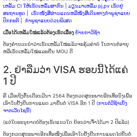
ເຫລັ້ມ CI ໃຫ້ເຮັດເຫລັ້ມສາກົນ
|
ມຽນມາເຫລັ້ມ pj,pv ເຮັດຢູ່
ສະຖານທູດ
|
ເຮັດໜັງສືຜ່ານແດນຫລືໜັງສືເດິນທາງກຳພູຊາແບບ
ປົກກະຕິ
|
ກຳພູຊາແບບດ່ວນພິເສດ
ເມື່ອໄດ້ເຫລັ້ມໃໝ່ແລ້ວຕ້ອງເຮັດເລື່ອງ
ຍ້າຍກາວີຊ້າ
ຕ້ອງຄຳນວນນຳວ່າເຮັດເຫລັ້ມໃໝ່ແລ້ວຈະຄຸ້ມຄ່າບໍ່ ໃນການຕໍ່ອາຍຸ
ຫລືເຮັດເຫລັ້ມໃໝ່ແລະຍື່ນ MOU ດີ
2. ຢ່າລືມວ່າ VISA ຮອບນີ້ໄດ້ແຄ່
1 ປີ
ຄື ເມື່ອເຖິງຕົ້ນເດືອນມີນາ 2564 ຕ້ອງກວດສຸຂະພາບອີກເທື່ອນຶງເພື່ອ
ເອົາໃບຢັ້ງຢືນການແພດ ມາຍື່ນຕໍ່ VISA ອີກ 1 ປີ
(ການຕໍ່ວີຊ້າເບິ່ງ
ຈາກເວັບໄຊນີ້)
(ແຕ່ໃບອະນຸຍາດບໍ່ຕ້ອງເຮັດແນວໃດ ຍ້ອນວ່າເຈົ້າໄດ້ມາ 2 ປີແລ້ວ)
ຕ້ອງກວດສຸຂະພາບອີກເທື່ອໜຶ່ງເພື່ອເອົາໃບຢັ້ງຢືນການແພດໄປຍື່ນຕໍ່