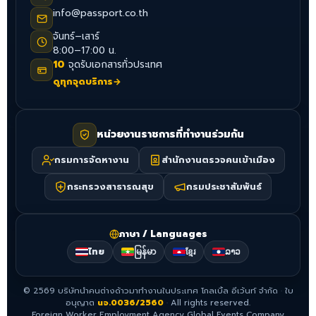
info@passport.co.th
จันทร์–เสาร์
8:00–17:00 น.
10
จุดรับเอกสารทั่วประเทศ
ดูทุกจุดบริการ
→
หน่วยงานราชการที่ทำงานร่วมกัน
กรมการจัดหางาน
สำนักงานตรวจคนเข้าเมือง
กระทรวงสาธารณสุข
กรมประชาสัมพันธ์
ภาษา / Languages
ไทย
မြန်မာ
ខ្មែរ
ລາວ
©
2569
บริษัทนำคนต่างด้าวมาทำงานในประเทศ โกลเบิ้ล อีเว้นท์ จำกัด
·
ใบ
อนุญาต
นจ.0036/2560
·
All rights reserved.
Foreign Worker Employment Agency Global Events Company