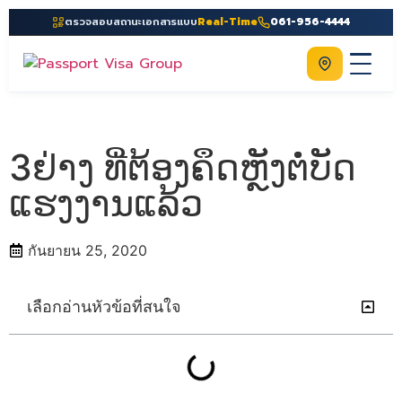
ตรวจสอบสถานะเอกสารแบบ
Real-Time
061-956-4444
ติดต่อเรา
Home
เกี่ยวกับเรา
3ຢ່າງ ທີ່ຕ້ອງຄຶດຫຼັງຕໍ່ບັດ
บริการ
ແຮງງານແລ້ວ
คู่มือ
กันยายน 25, 2020
ความรู้
ประเทศ
เลือกอ่านหัวข้อที่สนใจ
ติดต่อเรา