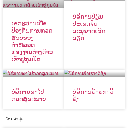
ບໍລິການປ່ຽນ
ເອກະສານເພື່ອ
ປະເພດໃບ
ປ້ອງກັນການກວດ
ອະນຸຍາດເຮັດ
ສອບຂອງ
ວຽກ
ຕຳຫລວດ
ແຮງງານຕ່າງດ້າວ
ເຮົາຢູ່ກຸ່ມໃດ
ບໍລິການພາໄປ
ບໍລິການຍ້າຍກາວີ
ກວດສຸຂະພາບ
ຊ້າ
ใหม่ล่าสุด