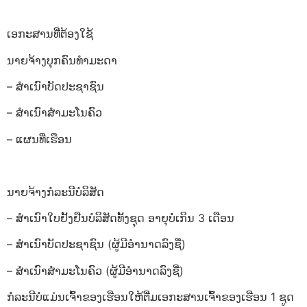
ເອກະສານທີ່ຕ້ອງໃຊ້
ນາຍຈ້າງບຸກຄົນທຳມະດາ
– ສຳເນົາບັດປະຊາຊົນ
– ສຳເນົາສຳມະໂນຄົວ
– ແຜນທີ່ເຮືອນ
ນາຍຈ້າງກໍລະນີບໍລິສັດ
– ສຳເນົາໃບຢັ້ງຢືນບໍລິສັດທັ້ງຊຸດ ອາຍຸບໍ່ເກິນ 3 ເດືອນ
– ສຳເນົາບັດປະຊາຊົນ (ຜູ້ມີອຳນາດລົງຊື່)
– ສຳເນົາສຳມະໂນຄົວ (ຜູ້ມີອຳນາດລົງຊື່)
ກໍລະນີບໍແມ່ນເຈົ້າຂອງເຮືອນໃຫ້ຕື່ມເອກະສານເຈົ້າຂອງເຮືອນ 1 ຊູດ