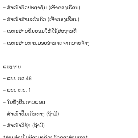
– ສຳເນົາບັດປະຊາຊົນ (ເຈົ້າຂອງເຮືອນ)
– ສຳເນົາສຳມະໂນຄົວ (ເຈົ້າຂອງເຮືອນ)
– ເອກະສານຍິນຍອມໃຫ້ໃຊ້ສະຖານທີ່
– ເອກະສານການມອບອຳນາດຈາກນາຍຈ້າງ
ແຮງງານ
– ແບບ ບຕ.48
– ແບບ ທ.ບ. 1
– ໃບຢັ້ງຢືນການແພດ
– ສຳເນົາປຶ້ມເດິນທາງ (ຖ້າມີ)
– ສຳເນົາວີຊ້າ (ຖ້າມີ)
*ທ່ານຈຳເປັນຕ້ອງມາດ້ວຍຕົວຂອງທ່ານເອງ*