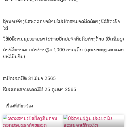
ຖ້ານາຍຈ້າງບໍ່ສະດວກພາທ່ານໄປເຮັດສາມາດຕິດຕໍ່ທາງບໍລິສັດເຮົາ
ໄດ້
ໃຫ້ບໍລິການຊະເພາະພາໄປຖ່າຍບັດປະຈຳຕົວຄົນຕ່າງດ້າວ (ບັດຊົມພູ)
ຄ່າບໍລິການລວມຄ່າທຳນຽມ 1,000 ບາດ/ຄົນ (ຊະເພາະກຸງເທບແລະ
ປະລິມົນທົນ)
ຫມົດເຂດມື້ທີ 31 ມີນາ 2565
ຮັບເອກະສານຮອດມື້ທີ 25 ກຸມພາ 2565
เรื่องที่เกี่ยวข้อง