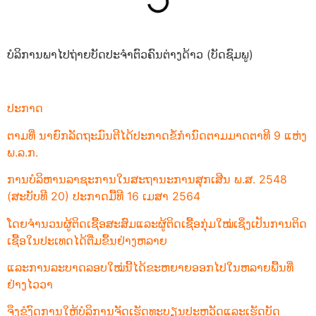
ບໍລິການພາໄປຖ່າຍບັດປະຈຳຕົວຄົນຕ່າງດ້າວ (ບັດຊົມພູ)
ປະກາດ
ຕາມທີ່ ນາຍົກລັດຖະມົນຕີໄດ້ປະກາດຂໍ້ກຳນົດຕາມມາດຕາທີ 9 ແຫ່ງ
ພ.ລ.ກ.
ການບໍລິຫານລາຊະການໃນສະຖານະການສຸກເສີນ ພ.ສ. 2548
(ສະບັບທີ 20) ປະກາດມື້ທີ 16 ເມສາ 2564
ໂດຍຈຳນວນຜູ້ຕິດເຊື້ອສະສົມແລະຜູ້ຕິດເຊື້ອກຸ່ມໃໝ່ເຊິ່ງເປັນການຕິດ
ເຊື້ອໃນປະເທດໄດ້ຕື່ມຂຶ້ນຢ່າງຫລາຍ
ແລະການລະບາດລອບໃໝ່ນີ້ໄດ້ຂະຫຍາຍອອກໄປໃນຫລາຍພື້ນທີ່
ຢ່າງໄວວາ
ຈຶງຂໍງົດການໃຫ້ບໍລິການຈັດເຮັດທະບຽນປະຫວັດແລະເຮັດບັດ