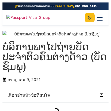
ตรวจสอบสถานะเอกสารแบบ
Real-Time
061-956-4444
ติดต่อเรา
Home
เกี่ยวกับเรา
ບໍລິການພາໄປຖ່າຍບັດ
บริการ
ປະຈຳຕົວຄົນຕ່າງດ້າວ (ບັດ
คู่มือ
ຊົມພູ)
ความรู้
กรกฎาคม 9, 2021
ประเทศ
ติดต่อเรา
เลือกอ่านหัวข้อที่สนใจ