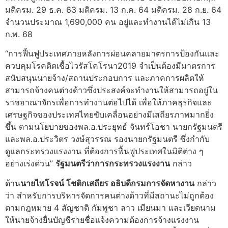
มติครม. 29 ธ.ค. 63 มติครม. 13 ก.ค. 64 มติครม. 28 ก.ย. 64
จำนวนประมาณ 1,690,000 คน อยู่และทำงานได้ไม่เกิน 13
ก.พ. 68
“การฟื้นฟูประเทศภายหลังการผ่อนคลายมาตรการป้องกันและ
ควบคุมโรคติดเชื้อไวรัสโคโรนา2019 จำเป็นต้องมีมาตรการ
สนับสนุนนายจ้าง/สถานประกอบการ และภาคการผลิตให้
สามารถจ้างคนต่างด้าวซึ่งประสงค์จะทำงานให้สามารถอยู่ใน
ราชอาณาจักรเพื่อการทำงานต่อไปได้ เพื่อให้ภาคธุรกิจและ
เศรษฐกิจของประเทศไทยขับเคลื่อนอย่างมีเสถียรภาพมากยิ่ง
ขึ้น ตามนโยบายของพล.อ.ประยุทธ์ จันทร์โอชา นายกรัฐมนตรี
และพล.อ.ประวิตร วงษ์สุวรรณ รองนายกรัฐมนตรี ซึ่งกำกับ
ดูแลกระทรวงแรงงาน ที่ต้องการฟื้นฟูประเทศในมิติต่าง ๆ
อย่างเร่งด่วน”
รัฐมนตรีว่าการกระทรวงแรงงาน
กล่าว
ด้าน
นายไพโรจน์ โชติกเสถียร อธิบดีกรมการจัดหางาน
กล่าว
ว่า สำหรับการบริหารจัดการคนต่างด้าวที่มีสถานะไม่ถูกต้อง
ตามกฎหมาย 4 สัญชาติ กัมพูชา ลาว เมียนมา และเวียดนาม
ให้นายจ้างยื่นบัญชีรายชื่อแจ้งความต้องการจ้างแรงงาน