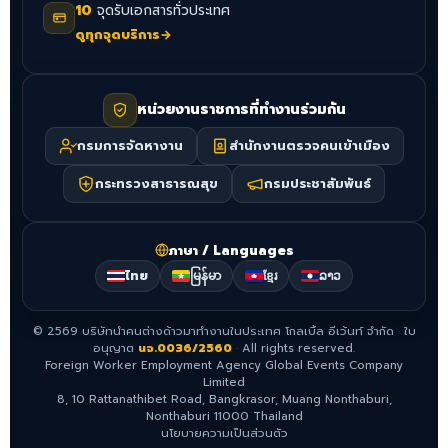
10
จุดรับเอกสารทั่วประเทศ
ดูทุกจุดบริการ
→
หน่วยงานราชการที่ทำงานร่วมกัน
กรมการจัดหางาน
สำนักงานตรวจคนเข้าเมือง
กระทรวงสาธารณสุข
กรมประชาสัมพันธ์
ภาษา / Languages
ไทย
မြန်မာ
ខ្មែរ
ລາວ
©
2569
บริษัทนำคนต่างด้าวมาทำงานในประเทศ โกลเบิ้ล อีเว้นท์ จำกัด
·
ใบ
อนุญาต
นจ.0036/2560
·
All rights reserved.
Foreign Worker Employment Agency Global Events Company
Limited
8, 10 Rattanathibet Road, Bangkrasor, Muang Nonthaburi,
Nonthaburi 11000 Thailand
นโยบายความเป็นส่วนตัว