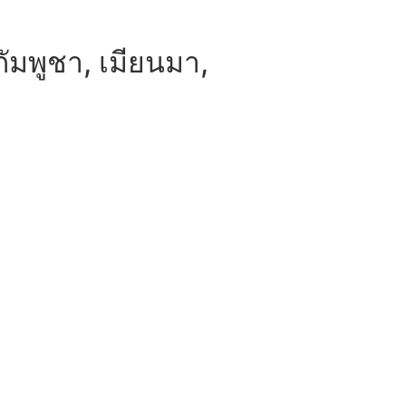
ัมพูชา, เมียนมา,