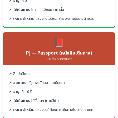
📌
อายุ:
4 ปี
📌
ใช้เดินทาง:
ไทย ↔ เมียนมา เท่านั้น
📌
เหมาะสำหรับ:
แรงงานไม่มีเอกสาร ลงทะเบียน มติ ครม.
📕
PJ — Passport (หนังสือเดินทาง)
หนังสือเดินทางปกติ
📌
สี:
ปกสีแดง
📌
ออกโดย:
รัฐบาลเมียนมา ในเมียนมา
📌
อายุ:
5-10 ปี
📌
ใช้เดินทาง:
ได้ทั่วโลก (ตามวีซ่า)
📌
เหมาะสำหรับ:
แรงงานที่ต้องการเดินทางไปต่างประเทศ