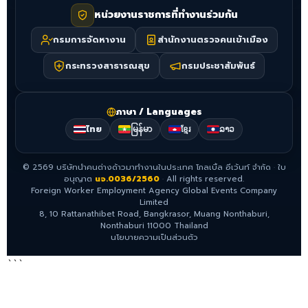
หน่วยงานราชการที่ทำงานร่วมกัน
กรมการจัดหางาน
สำนักงานตรวจคนเข้าเมือง
กระทรวงสาธารณสุข
กรมประชาสัมพันธ์
ภาษา / Languages
ไทย
မြန်မာ
ខ្មែរ
ລາວ
©
2569
บริษัทนำคนต่างด้าวมาทำงานในประเทศ โกลเบิ้ล อีเว้นท์ จำกัด
·
ใบ
อนุญาต
นจ.0036/2560
·
All rights reserved.
Foreign Worker Employment Agency Global Events Company
Limited
8, 10 Rattanathibet Road, Bangkrasor, Muang Nonthaburi,
Nonthaburi 11000 Thailand
นโยบายความเป็นส่วนตัว
```