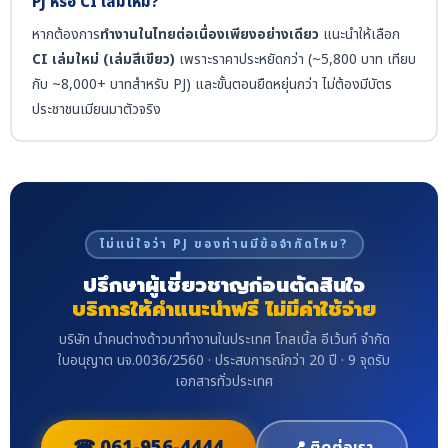
PJ หรือ CI เล่มใหม่?
หากต้องการ
ทำงานในไทยต่อเนื่องเพียงอย่างเดียว
แนะนำให้เลือก
CI เล่มใหม่ (เล่มสีเขียว)
เพราะราคาประหยัดกว่า (~5,800 บาท เทียบ
กับ ~8,000+ บาทสำหรับ PJ) และขั้นตอนยืดหยุ่นกว่า ไม่ต้องมีบัตร
ประชาชนเมียนมาตัวจริง
ไม่แน่ใจว่า PJ ของท่านมีข้อจำกัดไหม?
ปรึกษาผู้เชี่ยวชาญก่อนตัดสินใจ
บริการให้คำแนะนำฟรี ไม่มีค่าใช้จ่าย
บริษัท นำคนต่างด้าวมาทำงานในประเทศ โกลเบิ้ล อีเว้นท์ จำกัด
ใบอนุญาต นจ.0036/2560 · ประสบการณ์กว่า 20 ปี · 9 จุดรับ
เอกสารทั่วประเทศ
☎ 061-956-4444
📍 ติดต่อเรา