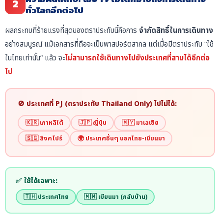
2
ทั่วโลกอีกต่อไป
ผลกระทบที่ร้ายแรงที่สุดของตราประทับนี้คือการ
จำกัดสิทธิ์ในการเดินทาง
อย่างสมบูรณ์ แม้เอกสารที่ถือจะเป็นพาสปอร์ตสากล แต่เมื่อมีตราประทับ “ใช้
ในไทยเท่านั้น” แล้ว จะ
ไม่สามารถใช้เดินทางไปยังประเทศที่สามได้อีกต่อ
ไป
🚫 ประเทศที่ PJ (ตราประทับ Thailand Only) ไปไม่ได้:
🇰🇷 เกาหลีใต้
🇯🇵 ญี่ปุ่น
🇲🇾 มาเลเซีย
🇸🇬 สิงคโปร์
🌍 ประเทศอื่นๆ นอกไทย-เมียนมา
✅ ใช้ได้เฉพาะ:
🇹🇭 ประเทศไทย
🇲🇲 เมียนมา (กลับบ้าน)