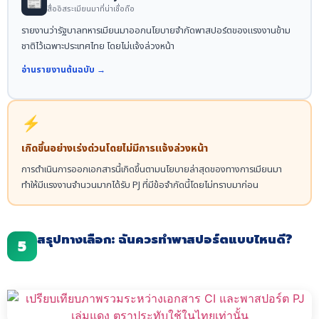
📰
สื่ออิสระเมียนมาที่น่าเชื่อถือ
รายงานว่ารัฐบาลทหารเมียนมาออกนโยบายจำกัดพาสปอร์ตของแรงงานข้าม
ชาติไว้เฉพาะประเทศไทย โดยไม่แจ้งล่วงหน้า
อ่านรายงานต้นฉบับ →
⚡
เกิดขึ้นอย่างเร่งด่วนโดยไม่มีการแจ้งล่วงหน้า
การดำเนินการออกเอกสารนี้เกิดขึ้นตามนโยบายล่าสุดของทางการเมียนมา
ทำให้มีแรงงานจำนวนมากได้รับ PJ ที่มีข้อจำกัดนี้โดยไม่ทราบมาก่อน
สรุปทางเลือก: ฉันควรทำพาสปอร์ตแบบไหนดี?
5