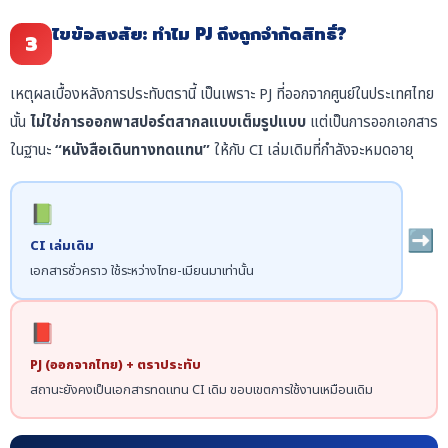
ไขข้อสงสัย: ทำไม PJ ถึงถูกจำกัดสิทธิ์?
3
เหตุผลเบื้องหลังการประทับตรานี้ เป็นเพราะ PJ ที่ออกจากศูนย์ในประเทศไทย
นั้น
ไม่ใช่การออกพาสปอร์ตสากลแบบเต็มรูปแบบ
แต่เป็นการออกเอกสาร
ในฐานะ
“หนังสือเดินทางทดแทน”
ให้กับ CI เล่มเดิมที่กำลังจะหมดอายุ
📗
➡️
CI เล่มเดิม
เอกสารชั่วคราว ใช้ระหว่างไทย-เมียนมาเท่านั้น
📕
PJ (ออกจากไทย) + ตราประทับ
สถานะยังคงเป็นเอกสารทดแทน CI เดิม ขอบเขตการใช้งานเหมือนเดิม