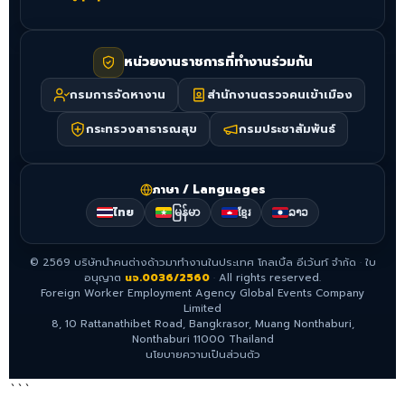
หน่วยงานราชการที่ทำงานร่วมกัน
กรมการจัดหางาน
สำนักงานตรวจคนเข้าเมือง
กระทรวงสาธารณสุข
กรมประชาสัมพันธ์
ภาษา / Languages
ไทย
မြန်မာ
ខ្មែរ
ລາວ
©
2569
บริษัทนำคนต่างด้าวมาทำงานในประเทศ โกลเบิ้ล อีเว้นท์ จำกัด
·
ใบ
อนุญาต
นจ.0036/2560
·
All rights reserved.
Foreign Worker Employment Agency Global Events Company
Limited
8, 10 Rattanathibet Road, Bangkrasor, Muang Nonthaburi,
Nonthaburi 11000 Thailand
นโยบายความเป็นส่วนตัว
```