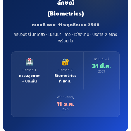
ลักษณ์
(Biometrics)
ตามมติ ครม. 11 พฤศจิกายน 2568
ครบวงจรในที่เดียว · เมียนมา · ลาว · เวียดนาม · บริการ 2 อย่าง
พร้อมกัน
กำหนดใหม่
🏥
🔐
31 มี.ค.
บริการที่ 1
บริการที่ 2
2569
ตรวจสุขภาพ
Biometrics
+ ประกัน
ที่ สตม.
WP หมดอายุ
11 ธ.ค.
2569