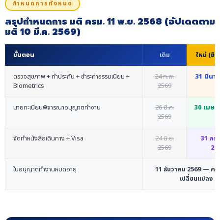
กำหนดการทั้งหมด
สรุปกำหนดการ มติ ครม. 11 พ.ย. 2568 (อัปเดตตาม
มติ 10 มี.ค. 2569)
ขั้นตอน
เดิม
ใหม่ (ยืน
ตรวจสุขภาพ + ทำประกัน + ชำระค่าธรรมเนียม +
24 ก.พ.
31 มีนา
Biometrics
2569
นายทะเบียนพิจารณาอนุญาตทำงาน
26 มี.ค.
30 เมษา
2569
จัดทำหนังสือเดินทาง + Visa
24 มิ.ย.
31 กร
2569
25
ใบอนุญาตทำงานหมดอายุ
11 ธันวาคม 2569 — คงเด
เปลี่ยนแปลง