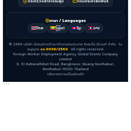
กระทรวงสาธารณสุข
กรมประชาสัมพันธ์
ภาษา / Languages
ไทย
မြန်မာ
ខ្មែរ
ລາວ
©
2569
บริษัท นำคนต่างด้าวมาทำงานในประเทศ โกลเบิ้ล อีเวนท์ จำกัด
·
ใบ
อนุญาต
นจ.0036/2560
·
All rights reserved.
Foreign Worker Employment Agency Global Events Company
Limited
8, 10 Rattanathibet Road, Bangkrasor, Muang Nonthaburi,
Nonthaburi 11000 Thailand
นโยบายความเป็นส่วนตัว
```