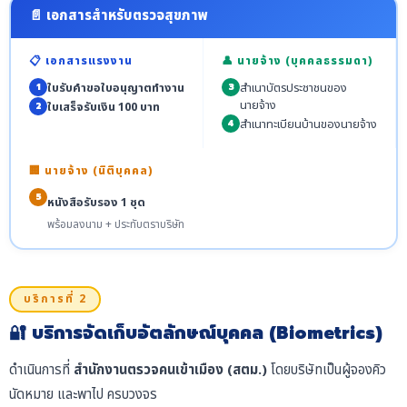
📄 เอกสารสำหรับตรวจสุขภาพ
📋 เอกสารแรงงาน
👤 นายจ้าง (บุคคลธรรมดา)
ใบรับคำขอใบอนุญาตทำงาน
สำเนาบัตรประชาชนของ
1
3
นายจ้าง
ใบเสร็จรับเงิน 100 บาท
2
สำเนาทะเบียนบ้านของนายจ้าง
4
🏢 นายจ้าง (นิติบุคคล)
5
หนังสือรับรอง 1 ชุด
พร้อมลงนาม + ประทับตราบริษัท
บริการที่ 2
🔐 บริการจัดเก็บอัตลักษณ์บุคคล (Biometrics)
ดำเนินการที่
สำนักงานตรวจคนเข้าเมือง (สตม.)
โดยบริษัทเป็นผู้จองคิว
นัดหมาย และพาไป ครบวงจร