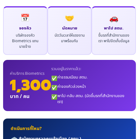
📅
🤝
🚗
จองคิว
นัดหมาย
พาไป สตม.
บริษัทจองคิว
นัดวันเวลาให้แรงงาน
ขึ้นรถที่สำนักงานของ
Biometrics แทน
มาพร้อมกัน
เรา พาไปจัดเก็บข้อมูล
นายจ้าง
รวมอยู่ในราคาแล้ว:
ค่าบริการ Biometrics
1,300
ค่าธรรมเนียม สตม.
✅
ค่าจองคิวล่วงหน้า
✅
บาท / คน
พาไป-กลับ สตม. (นัดขึ้นรถที่สำนักงานของ
✅
เรา)
ดำเนินการที่ไหน?
สำนักงานตรวจคนเข้าเมือง (สตม.)