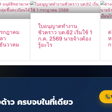
ใบอนุญาตทำงาน
 กรกฎาคม
ต
ชั่วคราว บต.62 เริ่มใช้ 1
วลา
ห
ก.ค. 2569 นายจ้างต้อง
 ธันวาคม
ก
รู้อะไร
ด้าว ครบจบในที่เดียว