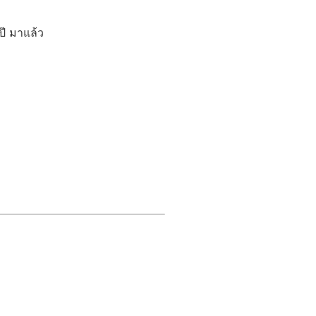
ี มาแล้ว