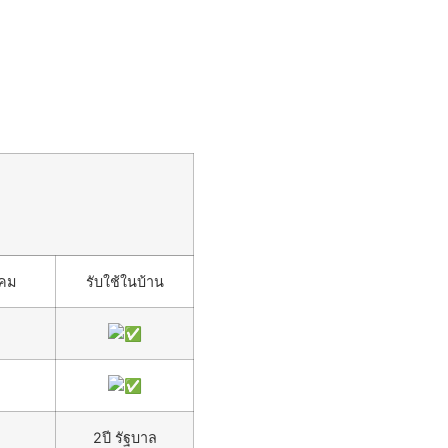
งคม
รับใช้ในบ้าน
2ปี รัฐบาล