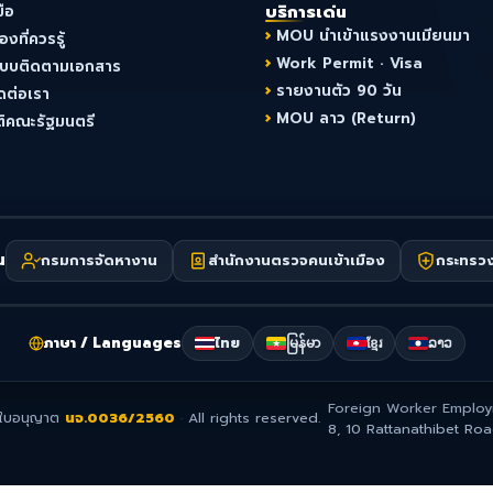
มือ
บริการเด่น
MOU นำเข้าแรงงานเมียนมา
ื่องที่ควรรู้
Work Permit · Visa
ะบบติดตามเอกสาร
รายงานตัว 90 วัน
ดต่อเรา
MOU ลาว (Return)
ติคณะรัฐมนตรี
น
กรมการจัดหางาน
สำนักงานตรวจคนเข้าเมือง
กระทรว
ภาษา / Languages
ไทย
မြန်မာ
ខ្មែរ
ລາວ
Foreign Worker Employ
ใบอนุญาต
นจ.0036/2560
·
All rights reserved.
8, 10 Rattanathibet Ro