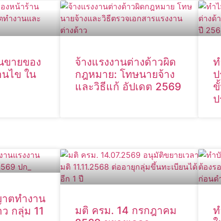
านขายของ
จ้างแรงงานต่างด้าวผิด
ท
่อนไข ใน
กฎหมาย: โทษนายจ้าง
ป
และวิธีแก้ อัปเดต 2569
ข
ป
ุญาตทำงาน
มติ ครม. 14 กรกฎาคม
ท
ว กลุ่ม 11