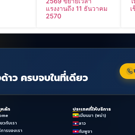
2569 ขยายเวลา
ใ
แรงงานถึง 11 ธันวาคม
เ
2570
ด้าว ครบจบในที่เดียว
ูหลัก
ประเทศที่ให้บริการ
ome
เมียนมา (พม่า)
ี่ยวกับเรา
ลาว
ริการของเรา
กัมพูชา