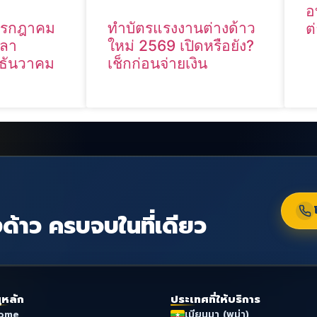
อ
 กรกฎาคม
ทำบัตรแรงงานต่างด้าว
ต
วลา
ใหม่ 2569 เปิดหรือยัง?
 ธันวาคม
เช็กก่อนจ่ายเงิน
ด้าว ครบจบในที่เดียว
ูหลัก
ประเทศที่ให้บริการ
ome
เมียนมา (พม่า)