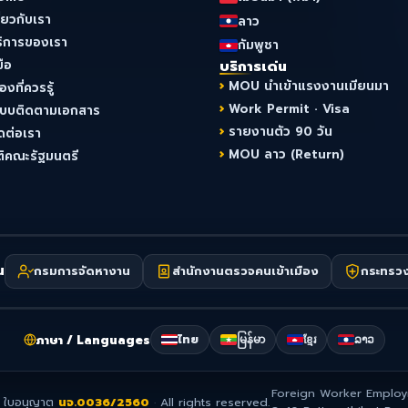
ี่ยวกับเรา
ลาว
ริการของเรา
กัมพูชา
มือ
บริการเด่น
MOU นำเข้าแรงงานเมียนมา
ื่องที่ควรรู้
Work Permit · Visa
ะบบติดตามเอกสาร
รายงานตัว 90 วัน
ดต่อเรา
MOU ลาว (Return)
ติคณะรัฐมนตรี
น
กรมการจัดหางาน
สำนักงานตรวจคนเข้าเมือง
กระทรว
ภาษา / Languages
ไทย
မြန်မာ
ខ្មែរ
ລາວ
Foreign Worker Employ
ใบอนุญาต
นจ.0036/2560
·
All rights reserved.