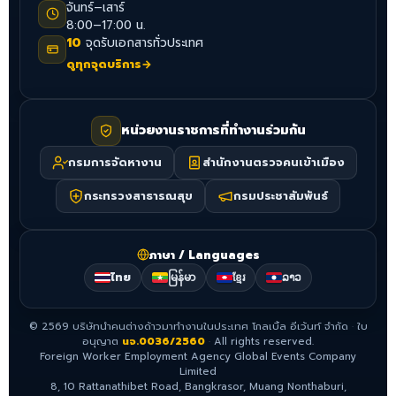
จันทร์–เสาร์
8:00–17:00 น.
10
จุดรับเอกสารทั่วประเทศ
ดูทุกจุดบริการ
→
หน่วยงานราชการที่ทำงานร่วมกัน
กรมการจัดหางาน
สำนักงานตรวจคนเข้าเมือง
กระทรวงสาธารณสุข
กรมประชาสัมพันธ์
ภาษา / Languages
ไทย
မြန်မာ
ខ្មែរ
ລາວ
©
2569
บริษัทนำคนต่างด้าวมาทำงานในประเทศ โกลเบิ้ล อีเว้นท์ จำกัด
·
ใบ
อนุญาต
นจ.0036/2560
·
All rights reserved.
Foreign Worker Employment Agency Global Events Company
Limited
8, 10 Rattanathibet Road, Bangkrasor, Muang Nonthaburi,