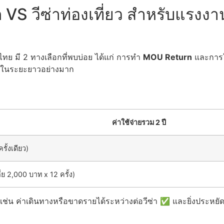
 VS วีซ่าท่องเที่ยว สำหรับแรง
ย มี 2 ทางเลือกที่พบบ่อย ได้แก่ การทำ
MOU Return
และการ
่ายในระยะยาวอย่างมาก
ค่าใช้จ่ายรวม 2 ปี
รั้งเดียว)
่ย 2,000 บาท x 12 ครั้ง)
ช่น ค่าเดินทางหรือขาดรายได้ระหว่างต่อวีซ่า ✅ และยิ่งประหยัดขึ