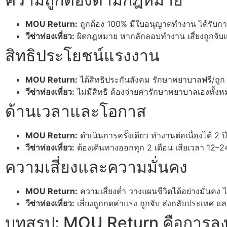
MOU Return:
ถูกต้อง 100% มีใบอนุญาตทำงาน ได้รั
วีซ่าท่องเที่ยว:
ผิดกฎหมาย หากลักลอบทำงาน เสี่ยงถูกจับ
สิทธิประโยชน์แรงงาน
MOU Return:
ได้สิทธิประกันสังคม รักษาพยาบาลฟรี/ถูก ม
วีซ่าท่องเที่ยว:
ไม่มีสิทธิ ต้องจ่ายค่ารักษาพยาบาลเองทั้
ด้านเวลาและโอกาส
MOU Return:
ดำเนินการครั้งเดียว ทำงานต่อเนื่องได้ 2 ป
วีซ่าท่องเที่ยว:
ต้องเดินทางออกทุก 2 เดือน เสียเวลา 12–
ความเสี่ยงและความมั่นคง
MOU Return:
ความเสี่ยงต่ำ วางแผนชีวิตได้อย่างมั่นคง 
วีซ่าท่องเที่ยว:
เสี่ยงถูกกดค่าแรง ถูกจับ ส่งกลับประเทศ
บทสรุป: MOU Return คือการลงทุน