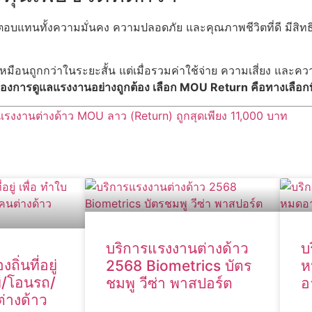
ตอบแทนทั้งความมั่นคง ความปลอดภัย และคุณภาพชีวิตที่ดี มีสิทธ
เหมือนถูกกว่าในระยะสั้น แต่เมื่อรวมค่าใช้จ่าย ความเสี่ยง และ
องการดูแลแรงงานอย่างถูกต้อง เลือก MOU Return คือทางเลือกที่
แรงงานต่างด้าว MOU ลาว (Return) ถูกสุดเพียง 11,000 บาท
บริการแรงงานต่างด้าว
บ
ิ่นที่อยู่
2568 Biometrics บัตร
ห
ี่/โอนรถ/
ชมพู วีซ่า พาสปอร์ต
อ
่างด้าว