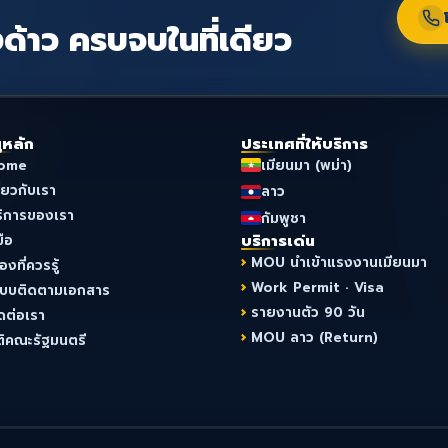
ด้าว ครบจบในที่เดียว
ูหลัก
ประเทศที่ให้บริการ
ome
เมียนมา (พม่า)
ี่ยวกับเรา
ลาว
ริการของเรา
กัมพูชา
มือ
บริการเด่น
MOU นำเข้าแรงงานเมียนมา
ื่องที่ควรรู้
Work Permit · Visa
ะบบติดตามเอกสาร
รายงานตัว 90 วัน
ดต่อเรา
MOU ลาว (Return)
ติคณะรัฐมนตรี