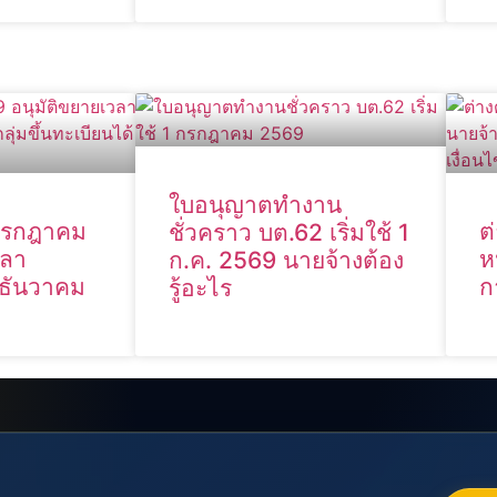
ใบอนุญาตทำงาน
 กรกฎาคม
ต
ชั่วคราว บต.62 เริ่มใช้ 1
วลา
ห
ก.ค. 2569 นายจ้างต้อง
 ธันวาคม
ก
รู้อะไร