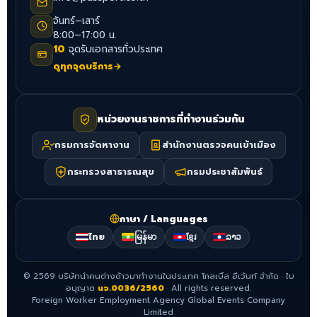
จันทร์–เสาร์
8:00–17:00 น.
10
จุดรับเอกสารทั่วประเทศ
ดูทุกจุดบริการ
→
หน่วยงานราชการที่ทำงานร่วมกัน
กรมการจัดหางาน
สำนักงานตรวจคนเข้าเมือง
กระทรวงสาธารณสุข
กรมประชาสัมพันธ์
ภาษา / Languages
ไทย
မြန်မာ
ខ្មែរ
ລາວ
©
2569
บริษัทนำคนต่างด้าวมาทำงานในประเทศ โกลเบิ้ล อีเว้นท์ จำกัด
·
ใบ
อนุญาต
นจ.0036/2560
·
All rights reserved.
Foreign Worker Employment Agency Global Events Company
Limited