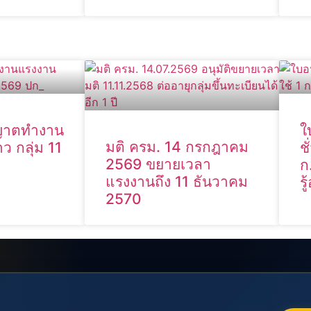
ุญาตทำงาน
ใ
มติ ครม. 14 กรกฎาคม
ว กลุ่ม 11
ช
2569 ขยายเวลา
ก
แรงงานถึง 11 ธันวาคม
ร
2570