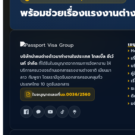
พร้อมช่วยเรื่องแรงงานต่าง
เมน
H
บริษัทนำคนต่างด้าวมาทำงานในประเทศ โกลเบิ้ล อีเว้
เก
นท์ จำกัด
ที่ได้รับใบอนุญาตจากกรมการจัดหางาน ให้
บ
บริการครบวงจรด้านเอกสารแรงงานต่างชาติ เมียนมา
คู่
ลาว กัมพูชา โดยเรามีจุดรับเอกสารครอบคลุมทั่ว
เร
ประเทศไทย 10 จุดรับเอกสาร
ร
ใบอนุญาตเลขที่
นจ.0036/2560
ติ
ม