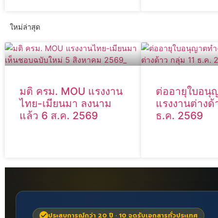
ใหม่ล่าสุด
มติ ครม. MOU แรงงาน
ต่ออายุใบอน
ไทย-เมียนมา ลงนาม
แรงงานต่างด้า
แล้ว 6 ส.ค. 2569
ธ.ค. 2569
ประสบการณ์กว่า 20 ปี · 10 จุดรับเอกสารทั่วประเทศ