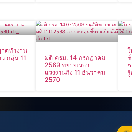
ุญาตทำงาน
ใ
มติ ครม. 14 กรกฎาคม
ว กลุ่ม 11
ช
2569 ขยายเวลา
ก
แรงงานถึง 11 ธันวาคม
ร
2570