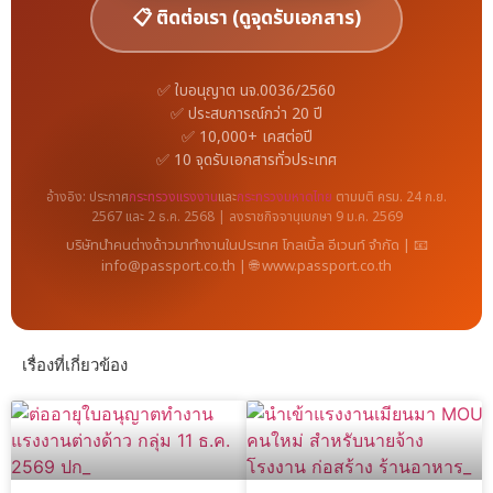
📋 ติดต่อเรา (ดูจุดรับเอกสาร)
✅ ใบอนุญาต นจ.0036/2560
✅ ประสบการณ์กว่า 20 ปี
✅ 10,000+ เคสต่อปี
✅ 10 จุดรับเอกสารทั่วประเทศ
อ้างอิง: ประกาศ
กระทรวงแรงงาน
และ
กระทรวงมหาดไทย
ตามมติ ครม. 24 ก.ย.
2567 และ 2 ธ.ค. 2568 | ลงราชกิจจานุเบกษา 9 ม.ค. 2569
บริษัทนำคนต่างด้าวมาทำงานในประเทศ โกลเบิ้ล อีเวนท์ จำกัด | 📧
info@passport.co.th | 🌐 www.passport.co.th
เรื่องที่เกี่ยวข้อง