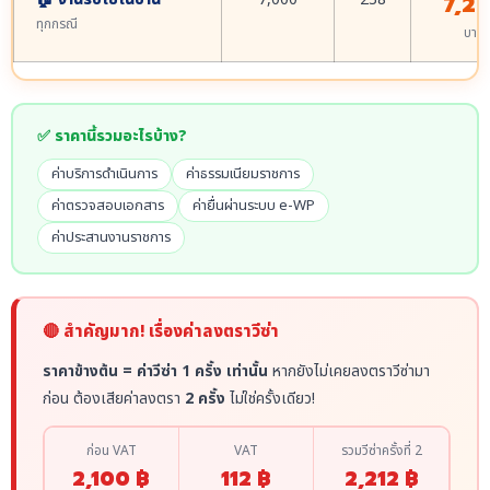
7,2
ทุกกรณี
บาท
✅ ราคานี้รวมอะไรบ้าง?
ค่าบริการดำเนินการ
ค่าธรรมเนียมราชการ
ค่าตรวจสอบเอกสาร
ค่ายื่นผ่านระบบ e-WP
ค่าประสานงานราชการ
🔴 สำคัญมาก! เรื่องค่าลงตราวีซ่า
ราคาข้างต้น = ค่าวีซ่า 1 ครั้ง เท่านั้น
หากยังไม่เคยลงตราวีซ่ามา
ก่อน ต้องเสียค่าลงตรา
2 ครั้ง
ไม่ใช่ครั้งเดียว!
ก่อน VAT
VAT
รวมวีซ่าครั้งที่ 2
2,100 ฿
112 ฿
2,212 ฿