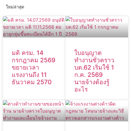
ใหม่ล่าสุด
มติ ครม. 14
ใบอนุญาต
กรกฎาคม 2569
ทำงานชั่วคราว
ขยายเวลา
บต.62 เริ่มใช้ 1
แรงงานถึง 11
ก.ค. 2569
ธันวาคม 2570
นายจ้างต้องรู้
อะไร