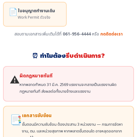
📄
ใบอนุญาตทำงานเดิม
Work Permit ตัวจริง
สอบถามเอกสารเพิ่มเติมได้ที่
061-956-4444
หรือ
กดติดต่อเรา
⏰ ทำไมต้อง
รีบดำเนินการ?
ผิดกฎหมายทันที
⚠️
หากพลาดกำหนด 31 มี.ค. 2569 แรงงานจะกลายเป็นแรงงานผิด
กฎหมายทันที ส่งผลต่อทั้งนายจ้างและแรงงาน
เอกสารซับซ้อน
📑
ขั้นตอนมีความซับซ้อน ต้องประสาน 3 หน่วยงาน — กรมการจัดหา
งาน, ตม. และหน่วยสุขภาพ หากพลาดขั้นตอนใด อาจหลุดออกจาก