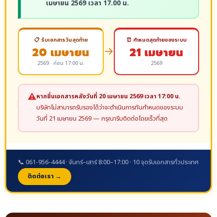
เมษายน 2569 เวลา 17.00 น.
📋 รับเอกสารวันสุดท้าย
⏰ กำหนดสุดท้ายของระบบ
20 เมษายน
21 เมษายน
→
2569 · ก่อน 17:00 น.
2569
⚠️
หากยื่นเอกสารหลังวันที่ 20 เมษายน 2569 เวลา 17:00 น.
บริษัทไม่สามารถรับรองได้ว่าจะดำเนินการทันกำหนดของระบบ
วันที่ 21 เมษายน 2569 — กรุณารีบติดต่อโดยเร็วที่สุด
📞 061-956-4444 · จันทร์–เสาร์ 8:00–17:00 · 10 จุดรับเอกสารทั่วประเทศ
ติดต่อเรา →