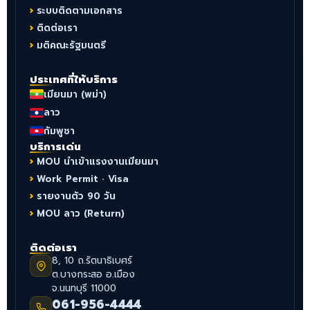
ระบบติดตามเอกสาร
ติดต่อเรา
มติคณะรัฐมนตรี
ประเทศที่ให้บริการ
เมียนมา (พม่า)
ลาว
กัมพูชา
บริการเด่น
MOU นำเข้าแรงงานเมียนมา
Work Permit · Visa
รายงานตัว 90 วัน
MOU ลาว (Return)
ติดต่อเรา
8, 10 ถ.รัตนาธิเบศร์
ต.บางกระสอ อ.เมือง
จ.นนทบุรี 11000
061-956-4444