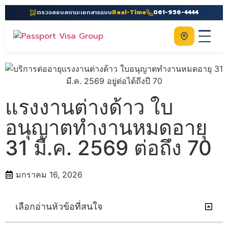
ตรวจสอบสถานะเอกสารแบบ
Real-Time
061-956-4444
ติดต่อเรา
Home
เกี่ยวกับเรา
แรงงานต่างด้าว ใบ
บริการ
อนุญาตทำงานหมดอายุ
คู่มือ
31 มี.ค. 2569 ต่อถึง 70
ความรู้
ประเทศ
มกราคม 16, 2026
ติดต่อเรา
เลือกอ่านหัวข้อที่สนใจ