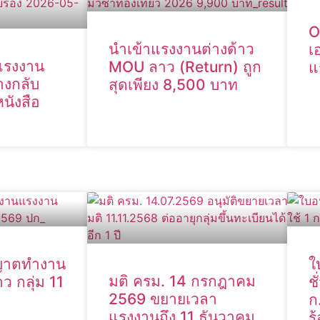
O
นำเข้าแรงงานต่างด้าว
เ
 แรงงาน
MOU ลาว (Return) ถูก
แ
างกลับ
สุดเพียง 8,500 บาท
นังสือ
ุญาตทำงาน
ใ
มติ ครม. 14 กรกฎาคม
ว กลุ่ม 11
ช
2569 ขยายเวลา
ก
แรงงานถึง 11 ธันวาคม
ร