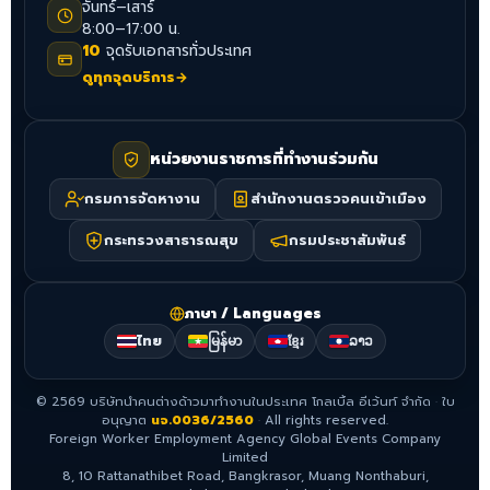
จันทร์–เสาร์
8:00–17:00 น.
10
จุดรับเอกสารทั่วประเทศ
ดูทุกจุดบริการ
→
หน่วยงานราชการที่ทำงานร่วมกัน
กรมการจัดหางาน
สำนักงานตรวจคนเข้าเมือง
กระทรวงสาธารณสุข
กรมประชาสัมพันธ์
ภาษา / Languages
ไทย
မြန်မာ
ខ្មែរ
ລາວ
©
2569
บริษัทนำคนต่างด้าวมาทำงานในประเทศ โกลเบิ้ล อีเว้นท์ จำกัด
·
ใบ
อนุญาต
นจ.0036/2560
·
All rights reserved.
Foreign Worker Employment Agency Global Events Company
Limited
8, 10 Rattanathibet Road, Bangkrasor, Muang Nonthaburi,