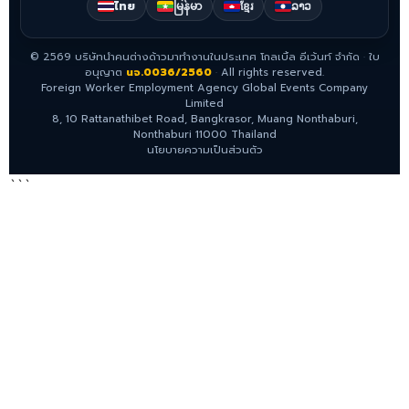
ไทย
မြန်မာ
ខ្មែរ
ລາວ
©
2569
บริษัทนำคนต่างด้าวมาทำงานในประเทศ โกลเบิ้ล อีเว้นท์ จำกัด
·
ใบ
อนุญาต
นจ.0036/2560
·
All rights reserved.
Foreign Worker Employment Agency Global Events Company
Limited
8, 10 Rattanathibet Road, Bangkrasor, Muang Nonthaburi,
Nonthaburi 11000 Thailand
นโยบายความเป็นส่วนตัว
```